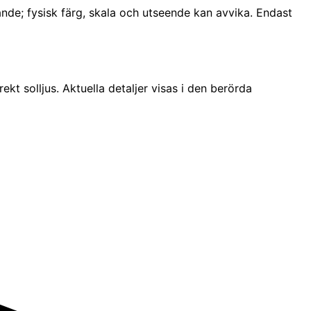
nde; fysisk färg, skala och utseende kan avvika. Endast
edd aluminiumyta; leverantörer och tekniska inställningar h
kt solljus. Aktuella detaljer visas i den berörda