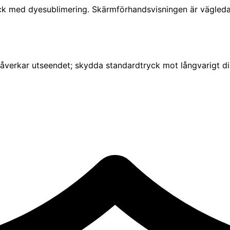
tryck med dyesublimering. Skärmförhandsvisningen är vägleda
Därefter överförs motivet med dyesublimering till en förber
påverkar utseendet; skydda standardtryck mot långvarigt dire