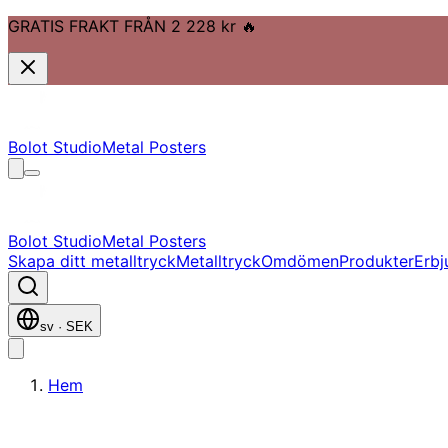
GRATIS FRAKT FRÅN 2 228 kr
🔥
Gå till huvudinnehåll
Gå till navigation
Gå till sidfot
Bolot Studio
Metal Posters
Bolot Studio
Metal Posters
Skapa ditt metalltryck
Metalltryck
Omdömen
Produkter
Erbj
sv
·
SEK
Hem