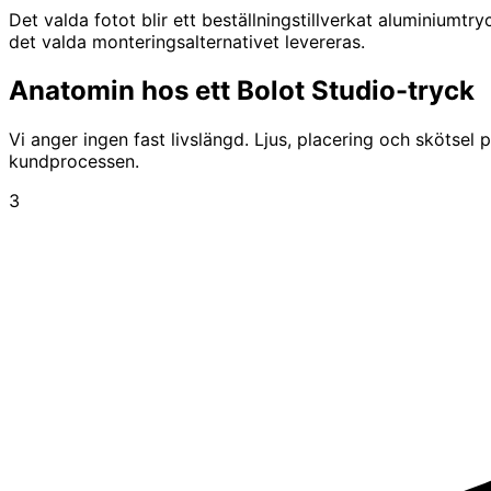
Det valda fotot blir ett beställningstillverkat aluminium
det valda monteringsalternativet levereras.
Foto och beskärning förbereds för valt format och finish. 
Senast uppdaterad: juli 2026
Anatomin hos ett Bolot Studio-tryck
Vi anger ingen fast livslängd. Ljus, placering och skötsel 
kundprocessen.
3