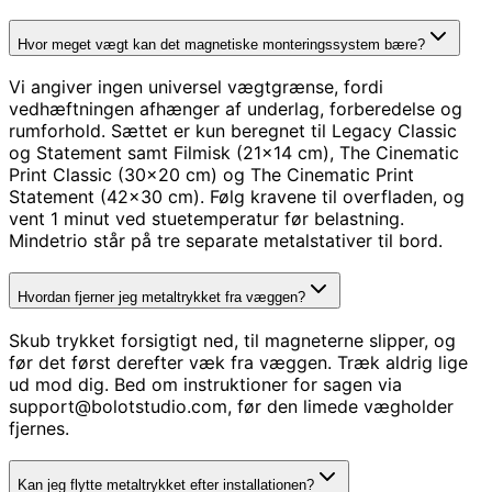
Hvor meget vægt kan det magnetiske monteringssystem bære?
Vi angiver ingen universel vægtgrænse, fordi
vedhæftningen afhænger af underlag, forberedelse og
rumforhold. Sættet er kun beregnet til Legacy Classic
og Statement samt Filmisk (21×14 cm), The Cinematic
Print Classic (30×20 cm) og The Cinematic Print
Statement (42×30 cm). Følg kravene til overfladen, og
vent 1 minut ved stuetemperatur før belastning.
Mindetrio står på tre separate metalstativer til bord.
Hvordan fjerner jeg metaltrykket fra væggen?
Skub trykket forsigtigt ned, til magneterne slipper, og
før det først derefter væk fra væggen. Træk aldrig lige
ud mod dig. Bed om instruktioner for sagen via
support@bolotstudio.com, før den limede vægholder
fjernes.
Kan jeg flytte metaltrykket efter installationen?