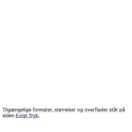
beskytter både monteringssystemet og din væg.
Vi anbefaler kun montering på glatte, stabile
overflader.
Trykket "svæver" forsigtigt mod væggen —
systemet gør det nemt at fjerne eller justere
niveauet til enhver tid.
Tilgængelige formater, størrelser og overflader står på
siden
Evigt Tryk
.