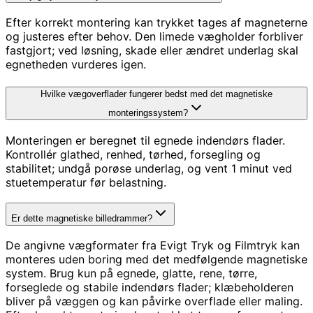
Efter korrekt montering kan trykket tages af magneterne
og justeres efter behov. Den limede vægholder forbliver
fastgjort; ved løsning, skade eller ændret underlag skal
egnetheden vurderes igen.
Hvilke vægoverflader fungerer bedst med det magnetiske
monteringssystem?
Monteringen er beregnet til egnede indendørs flader.
Kontrollér glathed, renhed, tørhed, forsegling og
stabilitet; undgå porøse underlag, og vent 1 minut ved
stuetemperatur før belastning.
Er dette magnetiske billedrammer?
De angivne vægformater fra Evigt Tryk og Filmtryk kan
monteres uden boring med det medfølgende magnetiske
system. Brug kun på egnede, glatte, rene, tørre,
forseglede og stabile indendørs flader; klæbeholderen
bliver på væggen og kan påvirke overflade eller maling.