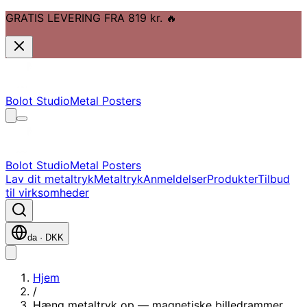
GRATIS LEVERING FRA 819 kr.
🔥
Gå til hovedindhold
Gå til navigation
Gå til sidefod
Bolot Studio
Metal Posters
Bolot Studio
Metal Posters
Lav dit metaltryk
Metaltryk
Anmeldelser
Produkter
Tilbud
til virksomheder
da
·
DKK
Hjem
/
Hæng metaltryk op — magnetiske billedrammer