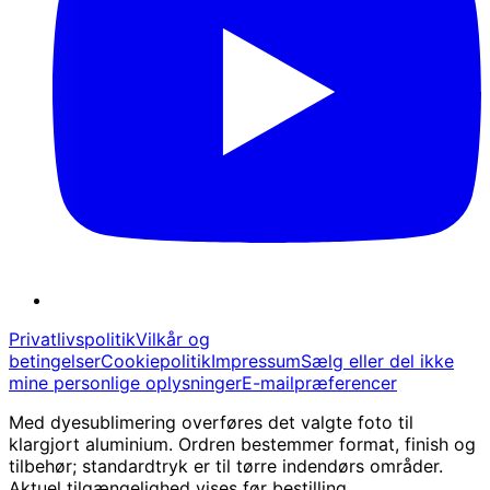
Privatlivspolitik
Vilkår og
betingelser
Cookiepolitik
Impressum
Sælg eller del ikke
mine personlige oplysninger
E-mailpræferencer
Med dyesublimering overføres det valgte foto til
klargjort aluminium. Ordren bestemmer format, finish og
tilbehør; standardtryk er til tørre indendørs områder.
Aktuel tilgængelighed vises før bestilling.