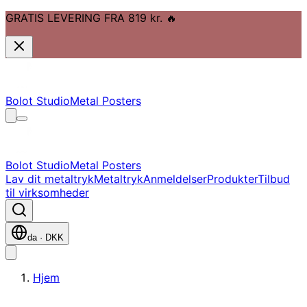
GRATIS LEVERING FRA 819 kr.
🔥
Gå til hovedindhold
Gå til navigation
Gå til sidefod
Bolot Studio
Metal Posters
Bolot Studio
Metal Posters
Lav dit metaltryk
Metaltryk
Anmeldelser
Produkter
Tilbud
til virksomheder
da
·
DKK
Hjem