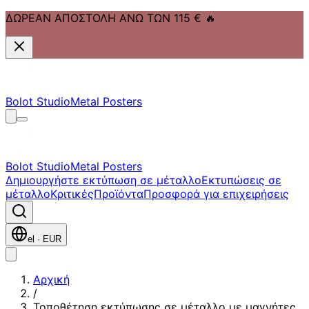
ΔΩΡΕΑΝ ΑΠΟΣΤΟΛΗ ΑΝΩ ΤΩΝ 115 €
🔥
Μετάβαση στο κύριο περιεχόμενο
Μετάβαση στην πλοήγηση
Μετάβαση στο υποσέλιδο
Bolot Studio
Metal Posters
Bolot Studio
Metal Posters
Δημιουργήστε εκτύπωση σε μέταλλο
Εκτυπώσεις σε
μέταλλο
Κριτικές
Προϊόντα
Προσφορά για επιχειρήσεις
el
·
EUR
Αρχική
/
Τοποθέτηση εκτύπωσης σε μέταλλο με μαγνήτες