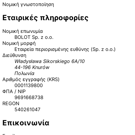
Νομική γνωστοποίηση
Επίσημα στοιχεία εγγραφής εταιρείας, αναγνωριστικό ΦΠΑ
Εταιρικές πληροφορίες
Νομική επωνυμία
BOLOT Sp. z o.o.
Νομική μορφή
Εταιρεία περιορισμένης ευθύνης (Sp. z o.o.)
Διεύθυνση
Władysława Sikorskiego 6A/10
44-196
Knurów
Πολωνία
Αριθμός εγγραφής (KRS)
0001139800
ΦΠΑ / NIP
9691668738
REGON
540261047
Επικοινωνία