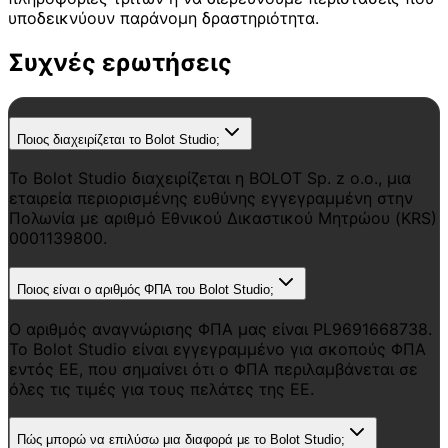
υποδεικνύουν παράνομη δραστηριότητα.
Συχνές ερωτήσεις
Ποιος διαχειρίζεται το Bolot Studio;
Το Bolot Studio διαχειρίζεται η BOLOT Sp. z o.o., μια
εταιρεία περιορισμένης ευθύνης εγγεγραμμένη στην
Πολωνία με αριθμό Εθνικού Δικαστικού Μητρώου (KRS)
0001139800.
Ποιος είναι ο αριθμός ΦΠΑ του Bolot Studio;
Ο αριθμός αναγνώρισης ΦΠΑ μας είναι PL9691668738.
Το Bolot Studio είναι εγγεγραμμένο για σκοπούς ΦΠΑ
εντός ΕΕ, που σημαίνει ότι ο ΦΠΑ περιλαμβάνεται σε
όλες τις τιμές για τους πελάτες της ΕΕ.
Πώς μπορώ να επιλύσω μια διαφορά με το Bolot Studio;