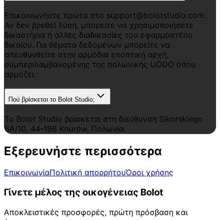
Επικοινωνήστε πρώτα στο support@bolotstudio.com.
Αν δεν βρεθεί λύση, μπορείτε να χρησιμοποιήσετε
δικαστήρια ή άλλες διαδικασίες του εφαρμοστέου
δικαίου. Για θέματα δεδομένων μπορείτε να
απευθυνθείτε στην αρμόδια εποπτική αρχή,
συμπεριλαμβανομένης της πολωνικής UODO όπου
αρμόζει.
Πού βρίσκεται το Bolot Studio;
Το Bolot Studio βρίσκεται στη διεύθυνση Sikorskiego
6A/10, 44-196 Knurów, Πολωνία.
Εξερευνήστε περισσότερα
Επικοινωνία
Πολιτική απορρήτου
Όροι χρήσης
Γίνετε μέλος της οικογένειας Bolot
Αποκλειστικές προσφορές, πρώτη πρόσβαση και