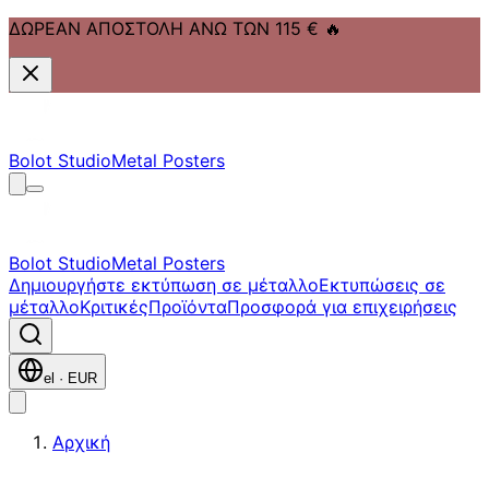
ΔΩΡΕΑΝ ΑΠΟΣΤΟΛΗ ΑΝΩ ΤΩΝ 115 €
🔥
Μετάβαση στο κύριο περιεχόμενο
Μετάβαση στην πλοήγηση
Μετάβαση στο υποσέλιδο
Bolot Studio
Metal Posters
Bolot Studio
Metal Posters
Δημιουργήστε εκτύπωση σε μέταλλο
Εκτυπώσεις σε
μέταλλο
Κριτικές
Προϊόντα
Προσφορά για επιχειρήσεις
el
·
EUR
Αρχική