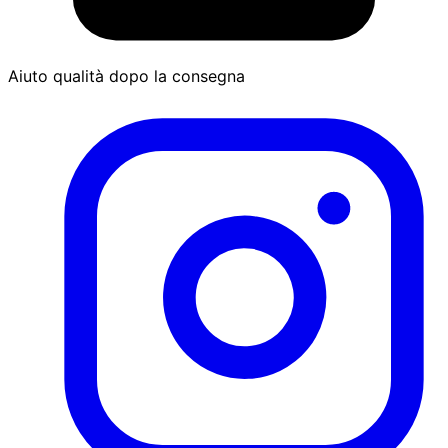
Aiuto qualità dopo la consegna