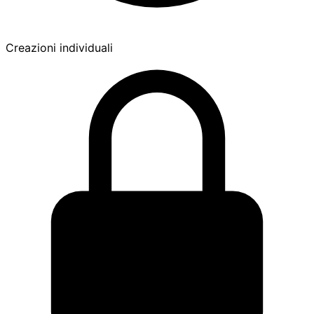
Creazioni individuali