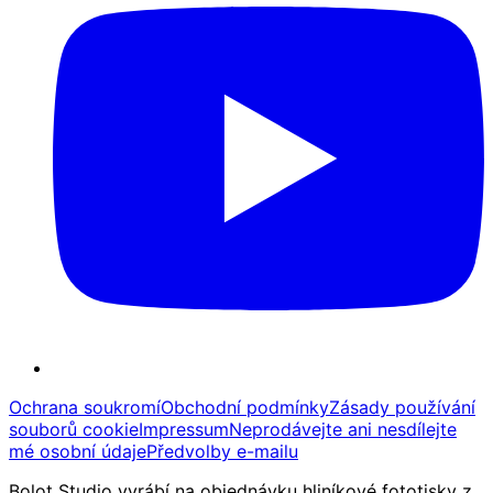
Ochrana soukromí
Obchodní podmínky
Zásady používání
souborů cookie
Impressum
Neprodávejte ani nesdílejte
mé osobní údaje
Předvolby e-mailu
Bolot Studio vyrábí na objednávku hliníkové fototisky z