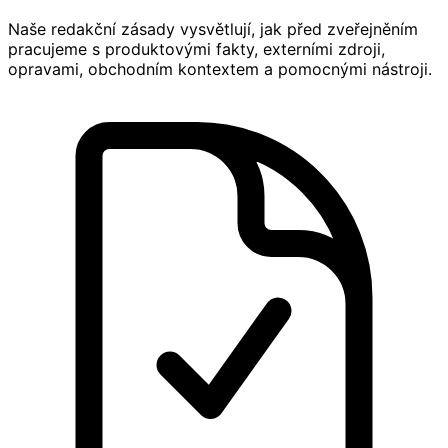
Naše redakční zásady vysvětlují, jak před zveřejněním
pracujeme s produktovými fakty, externími zdroji,
opravami, obchodním kontextem a pomocnými nástroji.
Redakční zásady Bolot Studio popisují výběr zdrojů, kont