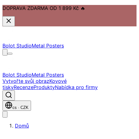
DOPRAVA ZDARMA OD 1 899 Kč
🔥
Přejít na hlavní obsah
Přejít na navigaci
Přejít na zápatí
Bolot Studio
Metal Posters
Bolot Studio
Metal Posters
Vytvořte svůj obraz
Kovové
tisky
Recenze
Produkty
Nabídka pro firmy
cs
·
CZK
Domů