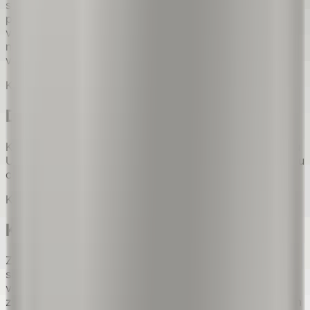
standardně speciální ochrannou UV laminaci. Vyberte
přesně jednu montážní sadu v ceně bez příplatku:
venkovní distanční prvky s mezerou přibližně 20 mm
nebo nemagnetické lepení na kompatibilní fasádu či
vnitřní povrch.
Krátká odpověď
DIBOND
Každý Address Sign má standardně speciální ochrannou
UV laminaci. Deska DIBOND tvoří stabilní základ formátu
cedule při přibližné celkové tloušťce 2,5–3 mm.
Krátká odpověď
Která montáž se hodí na můj dům?
Zákazník si vybírá přesně jednu kompletní montážní
sadu pro Address Sign bez příplatku. Mechanická
venkovní sada obsahuje čtyři distanční prvky ve
zvoleném provedení — černém, nerezovém nebo zlatém