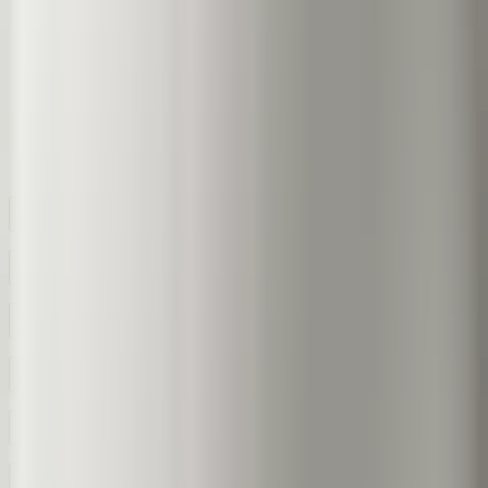
Z jakého materiálu je adresní štítek vyroben?
Speciální UV laminace standardně na každém Address Sign?
Jak namontovat adresní štítek?
Mohu zadat libovolné číslo domu a název ulice?
Jaký rozměr má adresní štítek?
Jak rychle štítek odešlete?