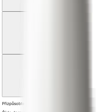
Klasický antracit
Surový beton loft
Přírodní dřevo
Přizpůsobte