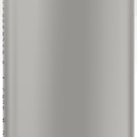
— s dodanými hmoždinkami do kompatibilní fasády,
vnější izolace nebo zdiva a vytváří mezeru od stěny
přibližně 20 mm. Alternativou je přiložená nemagnetická
lepicí sada pro montáž naplocho bez vrtání na
kompatibilní venkovní fasádu nebo kompatibilní vnitřní
povrch. Tento lepicí systém je určen výhradně pro
Address Sign. Přesná doba čekání u lepidla se neuvádí;
ověřte kompatibilitu povrchu a postupujte podle
přiložených pokynů.
Krátká odpověď
Jedna zvolená montážní sada
Vyberte přesně jednu montážní sadu v ceně bez
příplatku: venkovní distanční prvky s mezerou přibližně
20 mm nebo nemagnetické lepení na kompatibilní
fasádu či vnitřní povrch.
Staňte se součástí rodiny Bolot
Získejte exkluzivní nabídky, přednostní přístup a