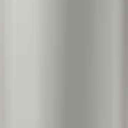
Filmový tisk
Vytvořte personalizovaný filmový plakát na kovu
Filmové překryvy
filmový styl
Váš příběh na kovu
Prozkoumat