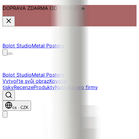
DOPRAVA ZDARMA OD 1 899 Kč
🔥
Přejít na hlavní obsah
Přejít na navigaci
Přejít na zápatí
Bolot Studio
Metal Posters
Bolot Studio
Metal Posters
Vytvořte svůj obraz
Kovové
tisky
Recenze
Produkty
Nabídka pro firmy
cs
·
CZK