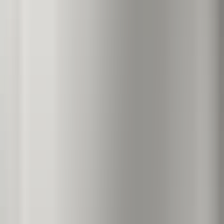
Proměňte svou oblíbenou fotografii v ohromující tisk na
kov
HD tisk na kov
Magnetické uchycení
Personalizovaný
hliníkový fototisk určený k vystavení v interiéru
Prozkoumat