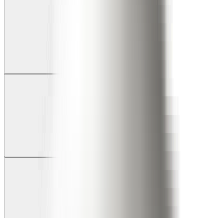
Zlatý mramor
Teplý mramor