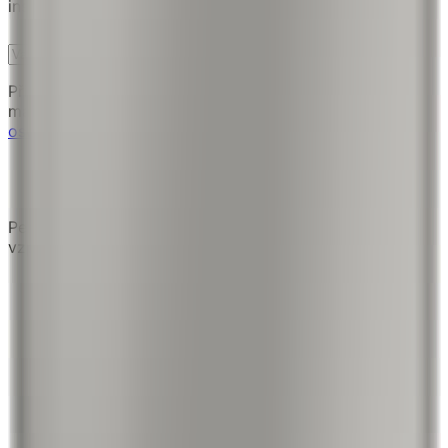
inspiraci.
Přihlásit
Přihlášením souhlasíte s přijímáním marketingových e-
mailů. Odhlásit se můžete kdykoli.
Zásady ochrany
osobních údajů
Personalizované hliníkové fototisky z oblíbených
vzpomínek.