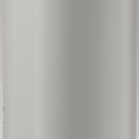
Krátká odpověď
Co je adresní cedule Bolot?
Address Sign používá DIBOND o přibližné celkové
tloušťce 2,5–3 mm. Přesnou skladbu vrstev ani
dodavatele nezveřejňujeme. Každý Address Sign má