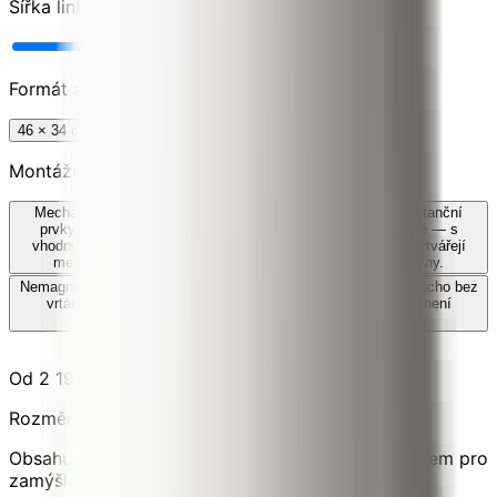
Šířka linky
70
%
Formát a velikost
46 × 34 cm
30 × 30 cm
Montážní systém
Mechanické venkovní distanční prvky
Součástí jsou čtyři distanční
prvky ve zvoleném provedení — černé, nerezové nebo zlaté — s
vhodnými hmoždinkami do fasády, vnější izolace a zdiva. Vytvářejí
mezeru přibližně 20 mm. Ověřte podklad a dodržujte pokyny.
Nemagnetické lepení
Lepidlo je součástí sady pro montáž naplocho bez
vrtání na kompatibilní fasádu nebo vnitřní povrch. Systém není
magnetický; dodržujte přiložené pokyny.
Od 2 199,00 Kč
Černá
Nerezová ocel
Zlatá
Rozměr: 46 × 34 cm
Obsahuje jednu montážní sadu zvolenou zákazníkem pro
zamýšlené prostředí.