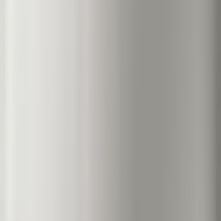
Mohu adresní štítek vrátit?
Co zobrazuje náhled v konfigurátoru?
Lze obě montážní sady Address Sign použít venku?
Co zkontrolovat před venkovní montáží?