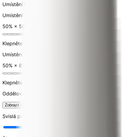
Umístění textu
Umístění čísla popisného
50
% ×
50
%
Klepněte nebo přetáhněte pro umístění
Umístění názvu ulice
50
% ×
83
%
Klepněte nebo přetáhněte pro umístění
Oddělovací linka
Zobrazit oddělovací linku
Svislá poloha
70
%