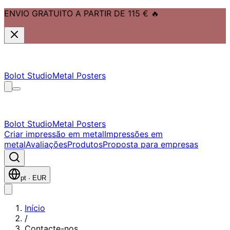
ENVIO GRATUITO A PARTIR DE 115 €
🔥
Saltar para o conteúdo principal
Saltar para a navegação
Saltar para o rodapé
Bolot Studio
Metal Posters
Bolot Studio
Metal Posters
Criar impressão em metal
Impressões em
metal
Avaliações
Produtos
Proposta para empresas
pt
·
EUR
Início
/
Contacte-nos