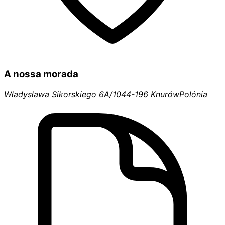
A nossa morada
Władysława Sikorskiego 6A/10
44-196 Knurów
Polónia