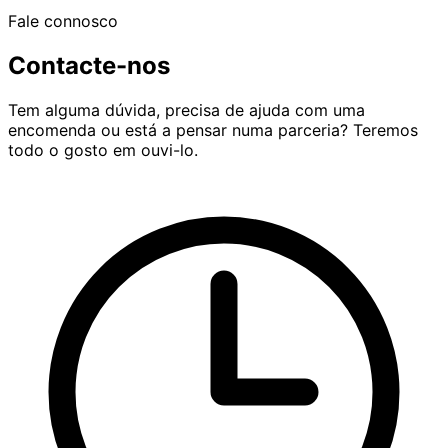
Fale connosco
Contacte-nos
Tem alguma dúvida, precisa de ajuda com uma
encomenda ou está a pensar numa parceria? Teremos
todo o gosto em ouvi-lo.
Contacte a Bolot Studio através de support@bolotstudio.
Última atualização: julho de 2026